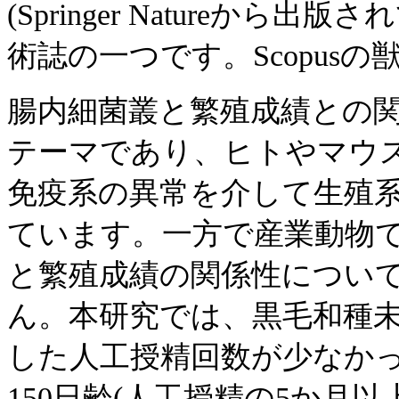
(Springer Natureか
術誌の一つです。Scopusの
腸内細菌叢と繁殖成績との
テーマであり、ヒトやマウ
免疫系の異常を介して生殖
ています。一方で産業動物
と繁殖成績の関係性につい
ん。本研究では、黒毛和種
した人工授精回数が少なか
150日齢(人工授精の5か月以